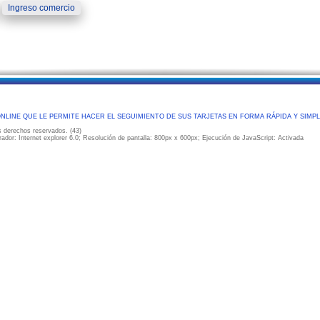
ONLINE QUE LE PERMITE HACER EL SEGUIMIENTO DE SUS TARJETAS EN FORMA RÁPIDA Y SIMPL
 derechos reservados. (43)
rador: Internet explorer 6.0; Resolución de pantalla: 800px x 600px; Ejecución de JavaScript: Activada